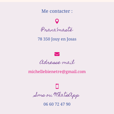
Me contacter :

Prana’masté
78 350 Jouy en Josas

Adresse mail
michellebienetre@gmail.com

Sms ou WhatsApp
06 60 72 47 90